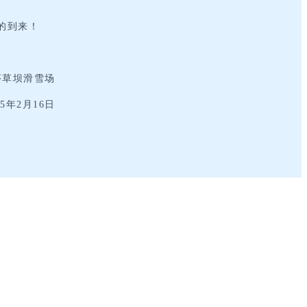
的到来！
茅草坝滑雪场
25年2月16日