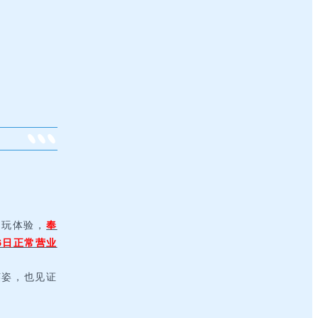
游玩体验，
奉
6日正常营业
英姿，也见证