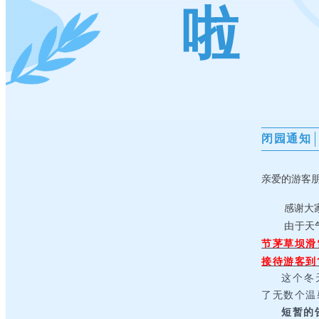
啦
闭园通知
亲爱的游客
感谢大
由于天
节茅草坝滑
接待游客到1
这个冬
了无数个温
短暂的