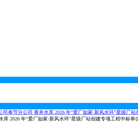
奉节分公司 黄井水库 2026 年“爱厂如家·新风水环”星级厂
 2026 年“爱厂如家·新风水环”星级厂站创建专项工程中标单