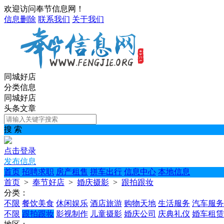
欢迎访问奉节信息网！
信息删除
联系我们
关于我们
同城好店
分类信息
同城好店
头条文章
搜 索
点击登录
发布信息
首页
招聘求职
房产租售
拼车出行
信息中心
本地信息
首页
>
奉节好店
>
婚庆摄影
>
跟拍跟妆
分类：
不限
餐饮美食
休闲娱乐
酒店旅游
购物天地
生活服务
汽车服务
不限
跟拍跟妆
影视制作
儿童摄影
婚庆公司
庆典礼仪
婚车租赁