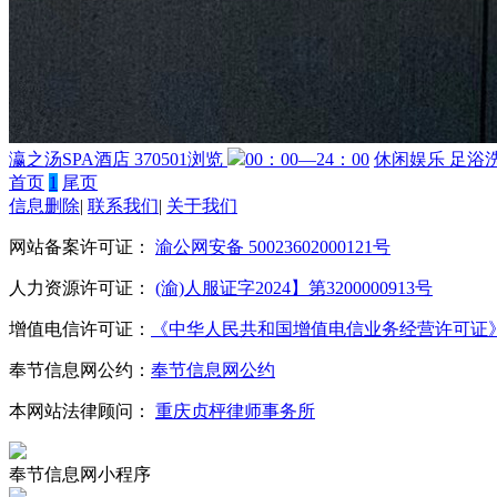
瀛之汤SPA酒店
370501浏览
00：00—24：00
休闲娱乐
足浴
首页
1
尾页
信息删除
|
联系我们
|
关于我们
网站备案许可证：
渝公网安备 50023602000121号
人力资源许可证：
(渝)人服证字2024】第3200000913号
增值电信许可证：
《中华人民共和国增值电信业务经营许可证》编号：
奉节信息网公约：
奉节信息网公约
本网站法律顾问：
重庆贞枰律师事务所
奉节信息网小程序