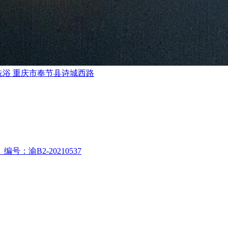
洗浴
重庆市奉节县诗城西路
渝B2-20210537