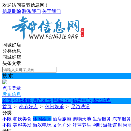
欢迎访问奉节信息网！
信息删除
联系我们
关于我们
同城好店
分类信息
同城好店
头条文章
搜 索
点击登录
发布信息
首页
招聘求职
房产租售
拼车出行
信息中心
本地信息
首页
>
奉节好店
>
休闲娱乐
>
足浴洗浴
分类：
不限
餐饮美食
休闲娱乐
酒店旅游
购物天地
生活服务
汽车服务
不限
美容美发
游戏电玩
文体户外
汗蒸养生
网吧
游泳馆
时尚