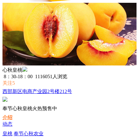
心秋皇桃
8：30-18：00
1116051人浏览
关注5
西部新区电商产业园2号楼212号
奉节心秋皇桃火热预售中
介绍
动态
皇桃
奉节心秋农业