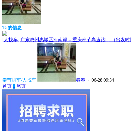
Ta的信息
[人找车] 广东惠州惠城区河南岸 -- 重庆奉节高速路口 （出发时间：20
奉节拼车/人找车
春春
· 06-28 09:34
首页
1
尾页