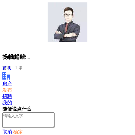
扬帆起航
正在加载...
首页
发布：1 条
房产
发布
招聘
我的
随便说点什么
取消
确定