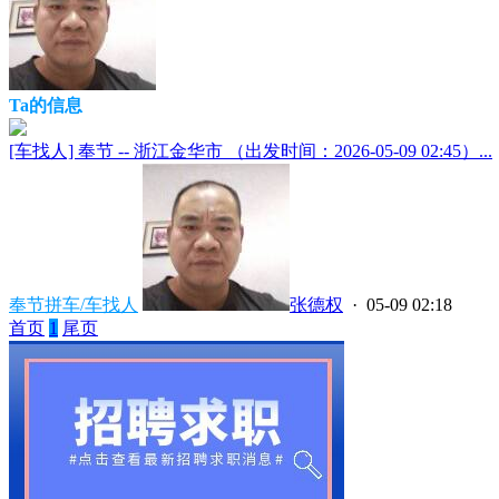
Ta的信息
[车找人] 奉节 -- 浙江金华市 （出发时间：2026-05-09 02:45）...
奉节拼车/车找人
张德权
· 05-09 02:18
首页
1
尾页