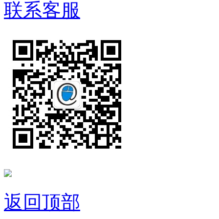
联系客服
返回顶部